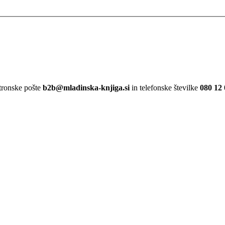
ktronske pošte
b2b@mladinska-knjiga.si
in telefonske številke
080 12 