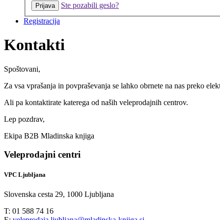
Ste pozabili geslo?
Registracija
Kontakti
Spoštovani,
Za vsa vprašanja in povpraševanja se lahko obrnete na nas preko ele
Ali pa kontaktirate katerega od naših veleprodajnih centrov.
Lep pozdrav,
Ekipa B2B Mladinska knjiga
Veleprodajni centri
VPC Ljubljana
Slovenska cesta 29, 1000 Ljubljana
T: 01 588 74 16
E:
veleprodaja.ljubljana@mladinska-knjiga.si