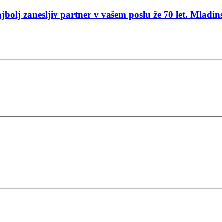
jbolj zanesljiv partner v vašem poslu že 70 let.
Mladins