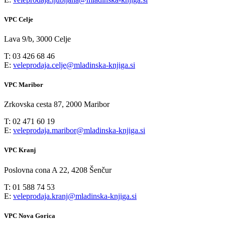
VPC Celje
Lava 9/b, 3000 Celje
T: 03 426 68 46
E:
veleprodaja.celje@mladinska-knjiga.si
VPC Maribor
Zrkovska cesta 87, 2000 Maribor
T: 02 471 60 19
E:
veleprodaja.maribor@mladinska-knjiga.si
VPC Kranj
Poslovna cona A 22, 4208 Šenčur
T: 01 588 74 53
E:
veleprodaja.kranj@mladinska-knjiga.si
VPC Nova Gorica