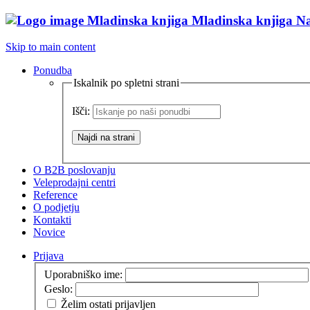
Mladinska knjiga
Na
Skip to main content
Ponudba
Iskalnik po spletni strani
Išči:
O B2B poslovanju
Veleprodajni centri
Reference
O podjetju
Kontakti
Novice
Prijava
Uporabniško ime:
Geslo:
Želim ostati prijavljen